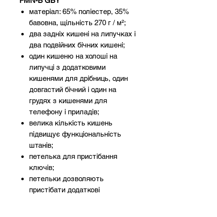
FMN-B GBY
матеріал: 65% поліестер, 35%
бавовна, щільність 270 г / м²;
два задніх кишені на липучках і
два подвійних бічних кишені;
один кишеню на холоші на
липучці з додатковими
кишенями для дрібниць, один
довгастий бічний і один на
грудях з кишенями для
телефону і приладів;
велика кількість кишень
підвищує функціональність
штанів;
петелька для пристібання
ключів;
петельки дозволяють
пристібати додаткові
аксесуари;
можна регулювати в поясі і