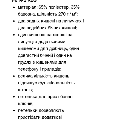
FMN-B KBS
матеріал: 65% поліестер, 35%
бавовна, щільність 270 г / м²;
два задніх кишені на липучках і
два подвійних бічних кишені;
один кишеню на холоші на
липучці з додатковими
кишенями для дрібниць, один
довгастий бічний і один на
грудях з кишенями для
телефону і приладів;
велика кількість кишень
підвищує функціональність
штанів;
петелька для пристібання
ключів;
петельки дозволяють
пристібати додаткові
аксесуари;
можна регулювати в поясі і