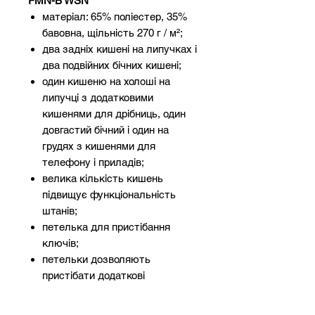
FMN-B WSN
матеріал: 65% поліестер, 35%
бавовна, щільність 270 г / м²;
два задніх кишені на липучках і
два подвійних бічних кишені;
один кишеню на холоші на
липучці з додатковими
кишенями для дрібниць, один
довгастий бічний і один на
грудях з кишенями для
телефону і приладів;
велика кількість кишень
підвищує функціональність
штанів;
петелька для пристібання
ключів;
петельки дозволяють
пристібати додаткові
аксесуари;
можна регулювати в поясі і