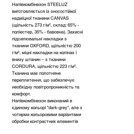
Напівкомбінезон STEELUZ
виготовляється із зносостійкої
надміцної тканини CANVAS
(щільність 273 г/м², склад: 65% -
поліестер, 35% - бавовна). Захисні
підсилювальні накладки з
тканини OXFORD, щільністю 200
г/м², міцні накладки на колінах і
внизу штанин – з тканини
CORDURA, щільністю 223 г/м².
Тканина має полотняне
переплетення, що забезпечує
необхідну повітропроникність та
комфорт.
Напівкомбінезон виконаний в
єдиному кольорі "dark-grey", але з
чотирма кольоровими варіантами
обробки контрастних елементів
(червоний, ясно-сірий, синій і