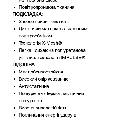
Повітропроникна тканина
ПОДКЛАДКА:
Зносостійкий текстиль
Дихаючий матеріал з відмінним
повітрообміном
Технологія X-Mesh®
Легка і дихаюча поліуретанова
устілка. технологія IMPULSE®
ПІДОШВА
:
Маслобензостойкая
Високий опір ковзанню
Антистатична
Поліуретан / Термопластичний
поліуретан
Висока зносостійкість
Поглинання енергії удару в
області п’яти 20 Дж.
ПІДНОСОК:
Легкий композитний подносок