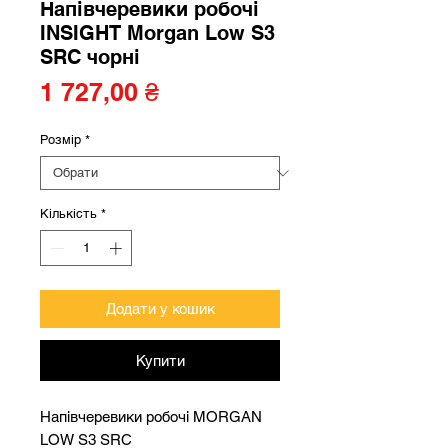
Напівчеревики робочі
INSIGHT Morgan Low S3
SRC чорні
Ціна
1 727,00 ₴
Розмір
*
Кількість
*
Додати у кошик
Купити
Напівчеревики робочі MORGAN
LOW S3 SRC