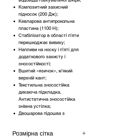
Композитний захисний
підносок (200 Дж);
Кевларова антипрокольна
пластина (1100 Н);
Стабілізатор в області п’яти
перешкоджає вивиху;
Напливи на носку і п’яті для
додаткового захисту і
зносостійкості;
Вшитий «язичок», м’який
верхній кант;
Текстильна зносостійка
дихаюча підкладка.
Антистатична зносостійка
знімна устілка;
Двошарова підошва з
поліуретану (ПУ / ПУ);
Відповідають: ДСТУ EN ISO
Розмірна сітка
20345;