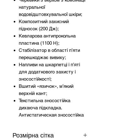
натуральної
водовідштовхувальної шкіри;
Композитний захисний
підносок (200 Дж);
Кевларова антипрокольна
пластина (1100 Н);
Стабілізатор в області п’яти
перешкоджає вивиху;
Напливи на шкарпетці і п’яті
для додаткового захисту і
зносостійкості;
Вшитий «язичок», м’який
верхній кант;
Текстильна зносостійка
дихаюча підкладка.
Антистатическая зносостійка
знімна устілка;
Двошарова підошва з
Розмірна сітка
поліуретану (ПУ / ПУ);