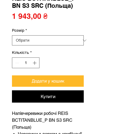
BN S3 SRC (Польща)
Ціна
1 943,00 ₴
Розмір
*
Кількість
*
Додати у кошик
Купити
Напівчеревики робочі REIS
BCTITANBLUE_P BN S3 SRC
(Польща)
Черевики з верхом з комбінації