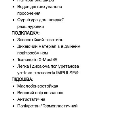
Водовідштовхувальне
просочення
Фурнітура для швидкої
разшнуровки
ПОДКЛАДКА:
Зносостійкий текстиль
Дихаючий матеріал з відмінним
повітрообміном
Технологія X-Mesh®
Легка і дихаюча поліуретанова
устілка. технологія IMPULSE®
ПІДОШВА
:
Маслобензостойкая
Високий опір ковзанню
Антистатична
Поліуретан / Термопластичний
поліуретан
Висока зносостійкість
Поглинання енергії удару в