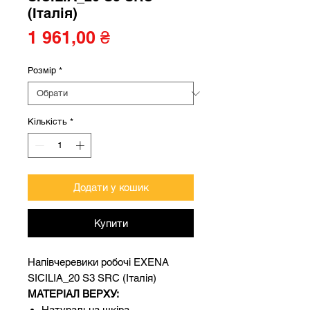
(Італія)
Ціна
1 961,00 ₴
Розмір
*
Кількість
*
Додати у кошик
Купити
Напівчеревики робочі EXENA
SICILIA_20 S3 SRC (Італія)
МАТЕРІАЛ ВЕРХУ:
Натуральна шкіра