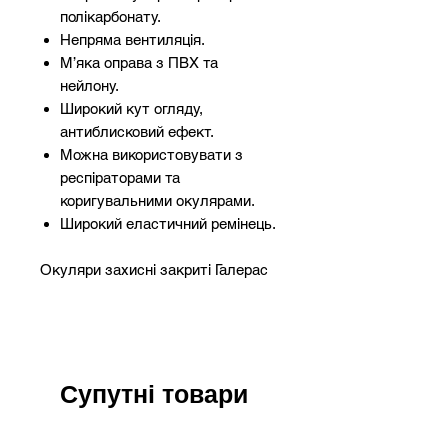
полікарбонату.
Непряма вентиляція.
М’яка оправа з ПВХ та
нейлону.
Широкий кут огляду,
антиблисковий ефект.
Можна використовувати з
респіраторами та
коригувальними окулярами.
Широкий еластичний ремінець.
Окуляри захисні закриті Галерас
відрізняються непрямою
вентиляцією, що перешкоджає
запотіванню і полікарбонатним
склом з антивідблисковим
покриттям. Що суттєво розширює
Супутні товари
cфери промисловості, для яких
можна використовувати цю