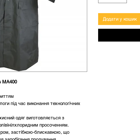
Додати у кошик
us MA400
риттям
оги під час виконання технологічних
хисний одяг виготовляється з
олівінілхлоридним просоченням.
уром, застібкою-блискавкою, що
я запобігання продування.