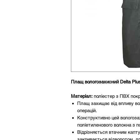
Плащ вологозахисний Delta Pl
Матеріал:
поліестер з ПВХ пок
Плащ захищає від впливу вол
операцій.
Конструктивно цей вологоза
поліетиленового волокна з п
Відрізняється втачним капт
закривається відворотом, дл