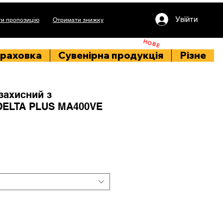
Увійти
и пропозицію
Отримати знижку
НОВЕ
раховка
Сувенірна продукція
Різне
захисний з
ELTA PLUS MA400VE
на