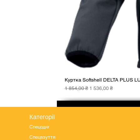
Куртка Softshell DELTA PLUS L
Звичайна ціна
За розпродажем
1 854,00 ₴
1 536,00 ₴
Категорії
Спецодяг
Спецвзуття