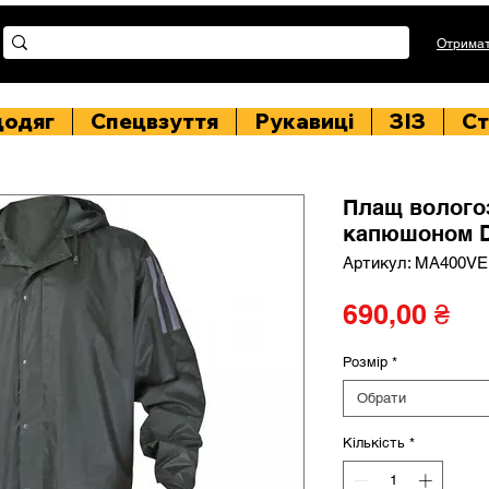
Отримат
цодяг
Спецвзуття
Рукавиці
ЗІЗ
Ст
Плащ волого
капюшоном D
Артикул: MA400VE
Ці
690,00 ₴
Розмір
*
Обрати
Кількість
*