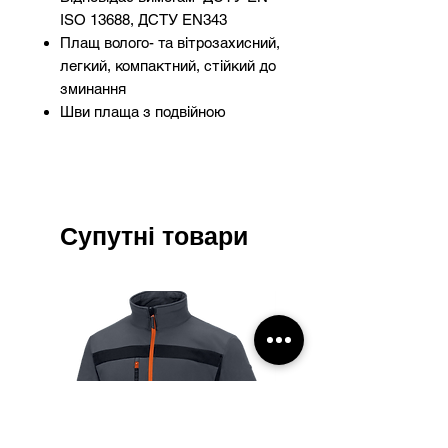
ISO 13688, ДСТУ EN343
Плащ волого- та вітрозахисний,
легкий, компактний, стійкий до
зминання
Шви плаща з подвійною
прошивкою та додатково
проклеєні
Модель виконана з поліестеру,
тому має підвищену міцність,
довговічність, стійкість до
Супутні товари
деформації і ультрафіолету,
легко очищується від бруду.
PVC покриття збільшує термін
експлуатації виробу також
волого- та вітрозахисні
властивості.
Технологія герметизації швів
дозволяє забезпечити повну
водонепроникність виробу