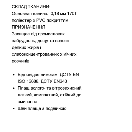
СКЛАД ТКАНИНИ:
Основна тканина: 0,18 мм 170T
поліестер з PVC покриттям
ПРИЗНАЧЕННЯ:
Захищає від промислових
забруднень, дощу та вологи
деяких жирів і
слабоконцентрованних хімічних
розчинів
Відповідає вимогам ДСТУ EN
ISO 13688, ДСТУ EN343
Плащ волого- та вітрозахисний,
легкий, компактний, стійкий до
зминання
Шви плаща з подвійною
прошивкою та додатково
проклеєні
Модель виконана з поліестеру,