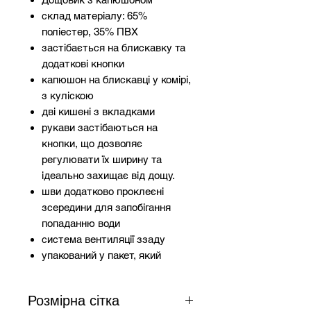
склад матеріалу: 65%
поліестер, 35% ПВХ
застібається на блискавку та
додаткові кнопки
капюшон на блискавці у комірі,
з куліскою
дві кишені з вкладками
рукави застібаються на
кнопки, що дозволяє
регулювати їх ширину та
ідеально захищає від дощу.
шви додатково проклеєні
зсередини для запобігання
попаданню води
система вентиляції ззаду
упакований у пакет, який
можна використовувати для
перевезення інших предметів
Розмірна сітка
відповідає вимогам EN 343