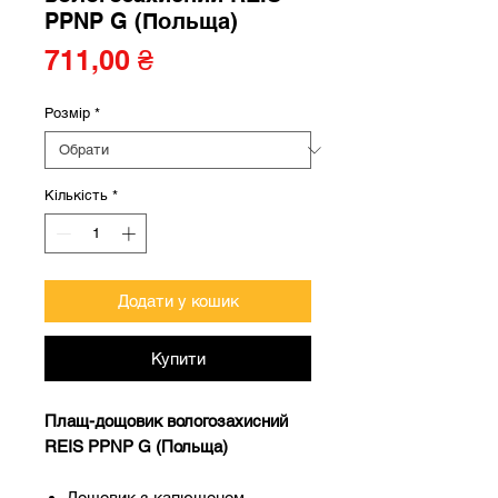
PPNP G (Польща)
Ціна
711,00 ₴
Розмір
*
Кількість
*
Додати у кошик
Купити
Плащ-дощовик вологозахисний
REIS PPNP G (Польща)
Дощовик з капюшоном