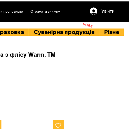
Увійти
и пропозицію
Отримати знижку
НОВЕ
раховка
Сувенірна продукція
Різне
а з флісу Warm, TM
на