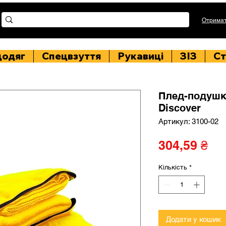
Отримат
цодяг
Спецвзуття
Рукавиці
ЗІЗ
Ст
Плед-подушк
Discover
Артикул: 3100-02
Ці
304,59 ₴
Кількість
*
Додати у кошик