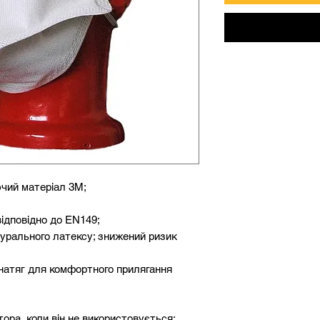
чий матеріал 3M;
відповідно до EN149;
турального латексу; знижений ризик
натяг для комфортного прилягання
тора, коли він не використовується;