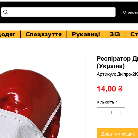
Отримат
цодяг
Спецвзуття
Рукавиці
ЗІЗ
Ст
Респіратор Д
(Україна)
Артикул: Дніпро-2К
Цін
14,00 ₴
Кількість
*
Додати у кошик