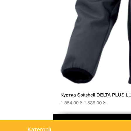
Куртка Softshell DELTA PLUS L
Звичайна ціна
За розпродажем
1 854,00 ₴
1 536,00 ₴
Категорії