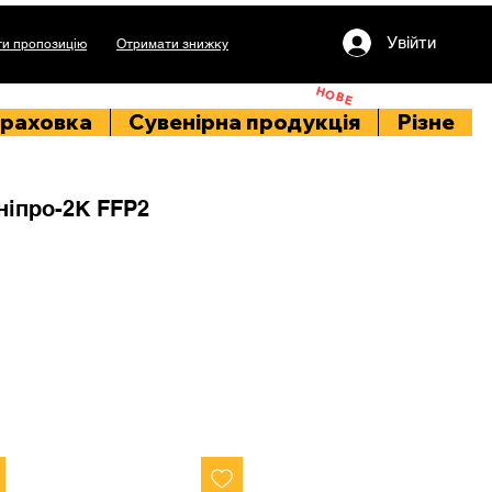
Увійти
и пропозицію
Отримати знижку
НОВЕ
раховка
Сувенірна продукція
Різне
ніпро-2К FFP2
а