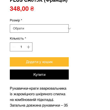
PLUS CA615K (Франція)
Ціна
348,00 ₴
Розмір
*
Кількість
*
Додати у кошик
Купити
Рукавички-краги зварювальника
із жароміцного шкіряного спилка
на комбінованій підкладці.
Загальна довжина рукавички – 35