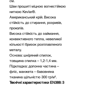
см.
Шви прошиті міцною вогнестійкою
ниткою Kevlar®.
Американський крій. Висока
стійкість до стирання, розривів,
проколів.
Висока стійкість до займання,
конвективного тепла, невеликої
кількості бризок розплавленого
металу.
Основа: шкіряний спилок,
товщина спилка – 1,2-1,4 мм.
Підкладка: долонна частина –
фліс, манжета – бавовняна
тканина щільністю 300 гр/м².
Технічні характеристики EN388: 3
1 3 3
Стійкість до стирання – 3
(висока)
Стійкість до порізів – 1