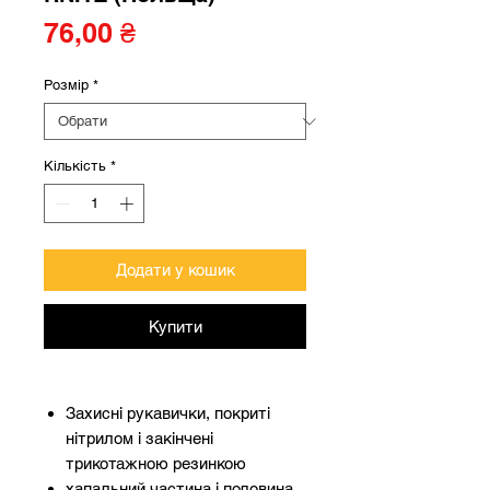
Ціна
76,00 ₴
Розмір
*
Кількість
*
Додати у кошик
Купити
Захисні рукавички, покриті
нітрилом і закінчені
трикотажною резинкою
хапальний частина і половина