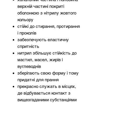
верхній частині покриті
оболонкою з нітрилу жовтого
кольору
стійкі до стирання, протирання
і проколів
забезпечують еластичну
спритність
нитрил збільшує стійкість до
мастил, масел, жирів і
вуглеводнів
зберігають свою форму і тому
придатні для прання
прекрасно служать в місцях,
де відбувається контакт з
вищезгаданими субстанціями
нитрил піддається
біодеградації, завдяки чому
нітрилові рукавички безпечні
для навколишнього