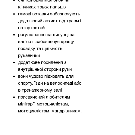
кінчиках трьох пальців
гумові вставки забезпечують
додатковий захист від травм і
потертостей
регулювання на липучці на
зап’ясті забезпечує кращу
посадку та щільність
рукавички
додаткове посилення з
внутрішньої сторони руки
вони чудово підходять для
спорту, їзди на велосипеді або
в тренажерному залі
присвячений любителям
мілітарії, мотоциклістам,
мотоциклістам, мандрівникам,
фанатам пейнтболу
кожна пара має підвіску,
завдяки чому вони чудово