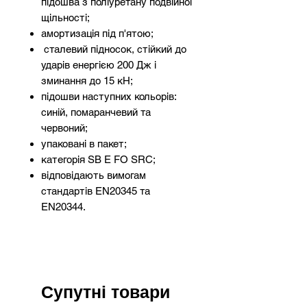
підошва з поліуретану подвійної
щільності;
амортизація під п'ятою;
сталевий підносок, стійкий до
ударів енергією 200 Дж і
зминання до 15 кН;
підошви наступних кольорів:
синій, помаранчевий та
червоний;
упаковані в пакет;
категорія SB E FO SRC;
відповідають вимогам
стандартів EN20345 та
EN20344.
Супутні товари