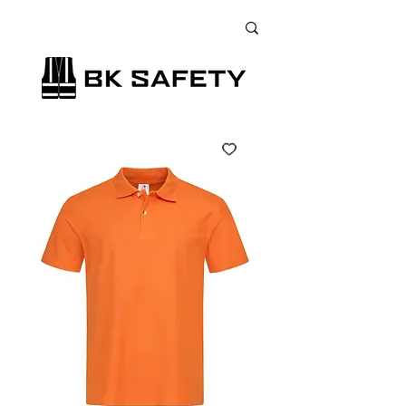
+38 (073) 900 33 13
;
+38 (095) 900 33 13
;
+38 (077) 900 33 13