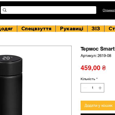
Отримат
цодяг
Спецвзуття
Рукавиці
ЗІЗ
Ст
Термос Smart,
Артикул: 2619-08
Ці
459,00 ₴
Кількість
*
Додати у кошик