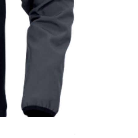
Рукавички поліестерові п
Ціна
32,00 ₴