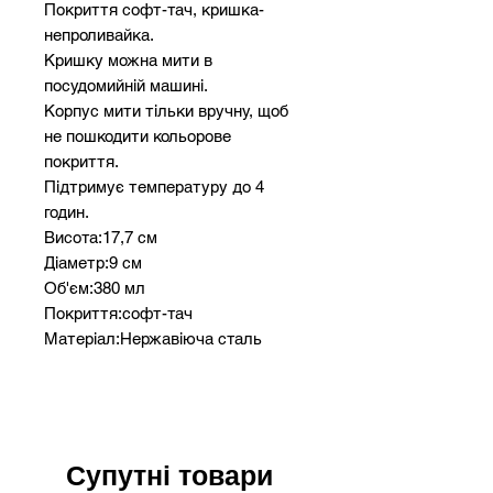
Покриття софт-тач, кришка-
непроливайка.
Кришку можна мити в
посудомийній машині.
Корпус мити тільки вручну, щоб
не пошкодити кольорове
покриття.
Підтримує температуру до 4
годин.
Висота:17,7 см
Діаметр:9 см
Об'єм:380 мл
Покриття:софт-тач
Матеріал:Нержавіюча сталь
Можемо
забрендувати: Гравіювання та УФ
друк
Супутні товари