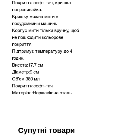
Покриття софт-тач, кришка-
непроливайка.
Кришку можна мити в
посудомийній машині.
Корпус мити тільки вручну, щоб
не пошкодити кольорове
покриття.
Підтримує температуру до 4
годин.
Висота:17,7 см
Діаметр:9 см
Об'єм:380 мл
Покриття:софт-тач
Матеріал:Нержавіюча сталь
Можемо
забрендувати: Гравіювання та УФ
друк
Супутні товари