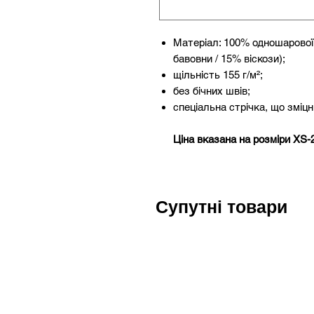
Матеріал: 100% одношарової б
бавовни / 15% віскози);
щільність 155 г/м²;
без бічних швів;
спеціальна стрічка, що зміц
Ціна вказана на розміри XS-2
Супутні товари