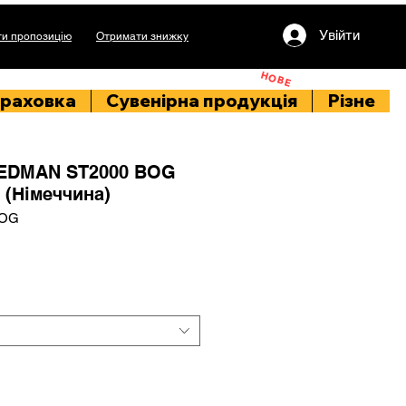
Увійти
и пропозицію
Отримати знижку
НОВЕ
раховка
Сувенірна продукція
Різне
EDMAN ST2000 BOG
 (Німеччина)
BOG
на