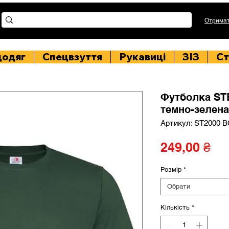
Отримат
цодяг
Спецвзуття
Рукавиці
ЗІЗ
Ст
Футболка ST
темно-зелена
Артикул: ST2000 
Ці
249,00 ₴
Розмір
*
Обрати
Кількість
*