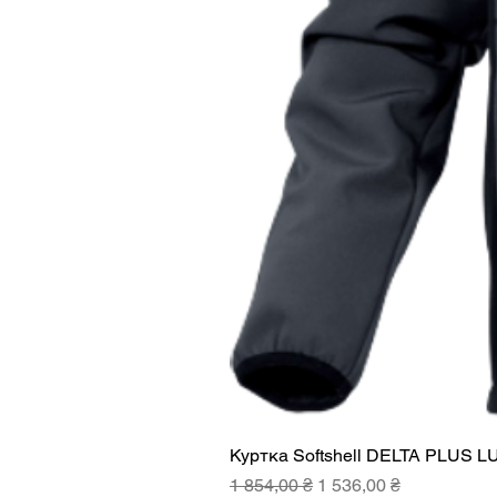
Куртка Softshell DELTA PLUS L
Звичайна ціна
За розпродажем
1 854,00 ₴
1 536,00 ₴