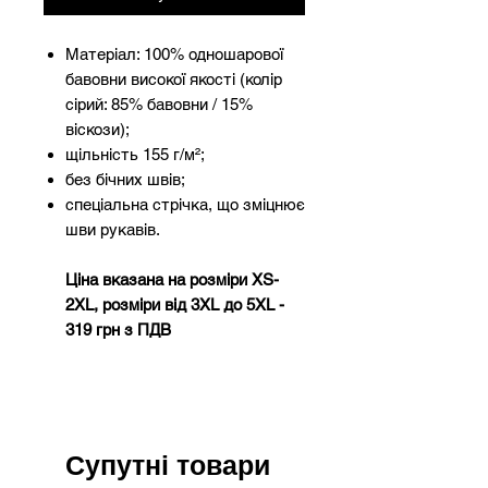
Матеріал: 100% одношарової
бавовни високої якості (колір
сірий: 85% бавовни / 15%
віскози);
щільність 155 г/м²;
без бічних швів;
спеціальна стрічка, що зміцнює
шви рукавів.
Ціна вказана на розміри XS-
2XL, розміри від 3XL до 5XL -
319 грн з ПДВ
Супутні товари