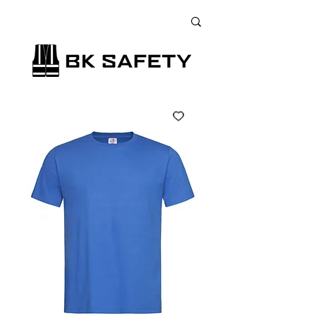
+38 (073) 900 33 13
;
+38 (095) 900 33 13
;
+38 (077) 900 33 13