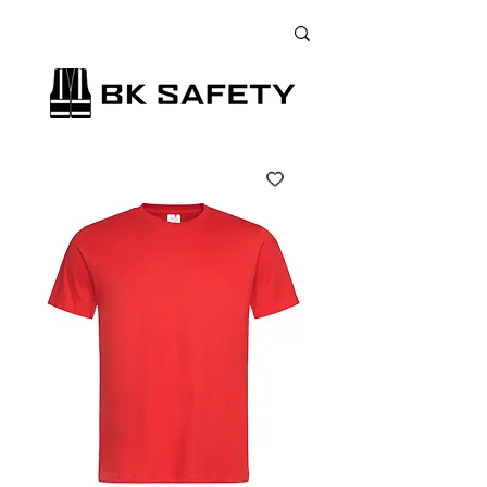
+38 (073) 900 33 13
;
+38 (095) 900 33 13
;
+38 (077) 900 33 13