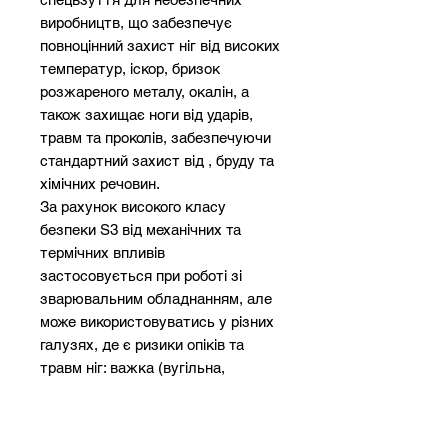
виробництв, що забезпечує
повноцінний захист ніг від високих
температур, іскор, бризок
розжареного металу, окалін, а
також захищає ноги від ударів,
травм та проколів, забезпечуючи
стандартний захист від , бруду та
хімічних речовин.
За рахунок високого класу
безпеки S3 від механічних та
термічних впливів
застосовується при роботі зі
зварювальним обладнанням, але
може використовуватись у різних
галузях, де є ризики опіків та
травм ніг: важка (вугільна,
паливна) промисловість,
металургія, машинобудування,
електроенергетика та інше.