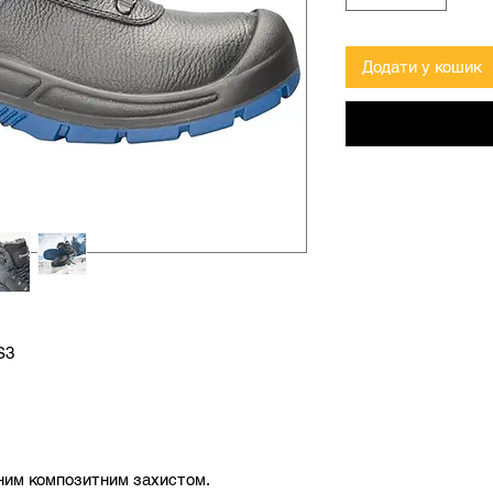
Додати у кошик
S3
сним композитним захистом.