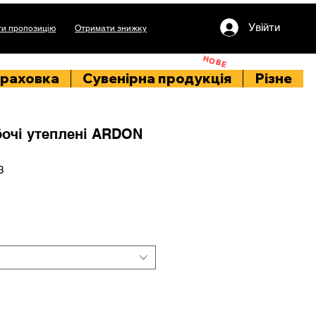
Увійти
и пропозицію
Отримати знижку
НОВЕ
раховка
Сувенірна продукція
Різне
бочі утеплені ARDON
3
іна