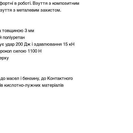
фортні в роботі. Взуття з композитним
взуття з металевим захистом.
ла товщиною 3 мм
й поліуретан
ує удар 200 Дж і здавлювання 15 кН
прокол силою 1100 Н
ерху
 до масел і бензину, до Контактного
нів кислотно-лужних матеріалів
20 Дж
дошви