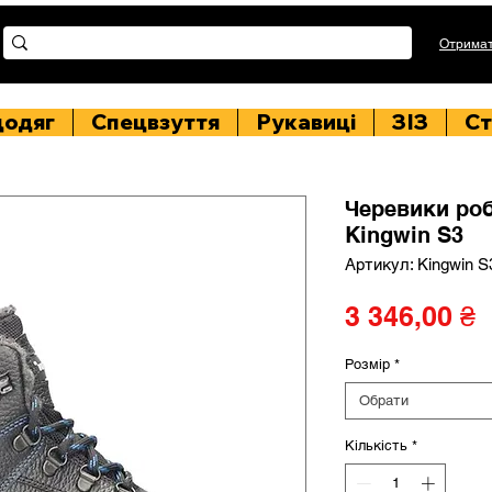
Отримат
цодяг
Спецвзуття
Рукавиці
ЗІЗ
Ст
Черевики ро
Kingwin S3
Артикул: Kingwin S
Ц
3 346,00 ₴
Розмір
*
Обрати
Кількість
*