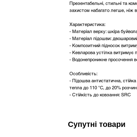
Презентабельні, стильні та ком
захистом набагато легше, ніж 
Характеристика:
- Матеріал верху: шкіра буйво
- Матеріал підошви: двошарови
- Композитний підносок витрим
- Кевларова устілка витримує 
- Водонепроникне просочення в
Особливість:
- Підошва антистатична, стійка
тепла до 110 °С, до 20% розчи
- Стійкість до ковзання: SRC
- Амортизатор в області п'яти 
- Литтєвий метод кріплення пі
- Дихаюча підкладка і устілка
Супутні товари