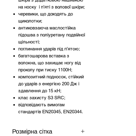
на носку і п’яті з волової шкіри;
черевики, що доходять до
щиколотки;
антиковзаюча маслостійка
підошва з поліуретану подвійної
щільності;
поглинання ударів під п’ятою;
багатошарова вставка з
волокна, що захищає ногу від
проколу при тиску 1100Н;
композитний подносок, стійкий
до ударів з енергією 200 Дж і
здавлення до 15 кН;
клас захисту S3 SRC;
відповідають вимогам
стандартів EN20345, EN20344.
галузь застосування:
промисловість.
Розмірна сітка
Запобіжні заходи та догляду за