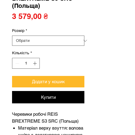
(Польща)
Ціна
3 579,00 ₴
Розмір
*
Кількість
*
Додати у кошик
Купити
Черевики робочі REIS
BREXTREME S3 SRC (Польща)
Матеріал верху взуття: волова
шкіра з додатковою нашивкою