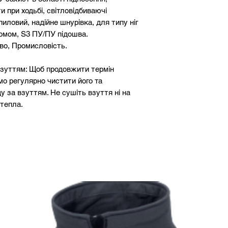
и при ходьбі, світловідбиваючі
25,2
иловий, надійне шнурівка, для типу ніг
йомом, S3 ПУ/ПУ підошва.
26
во, Промисловість.
26,6
 взуттям: Щоб продовжити термін
о регулярно чистити його та
27,3
 за взуттям. Не сушіть взуття ні на
 тепла.
28
28,6
29,3
30
30,6
31,3