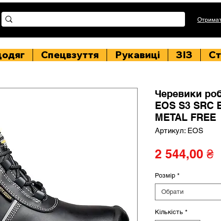
Отримат
цодяг
Спецвзуття
Рукавиці
ЗІЗ
Ст
Черевики ро
EOS S3 SRC E
METAL FREE
Артикул: EOS
Ц
2 544,00 ₴
Розмір
*
Обрати
Кількість
*