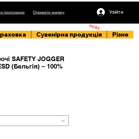
Увійти
и пропозицію
Отримати знижку
НОВЕ
раховка
Сувенірна продукція
Різне
бочі SAFETY JOGGER
SD (Бельгія) – 100%
іна