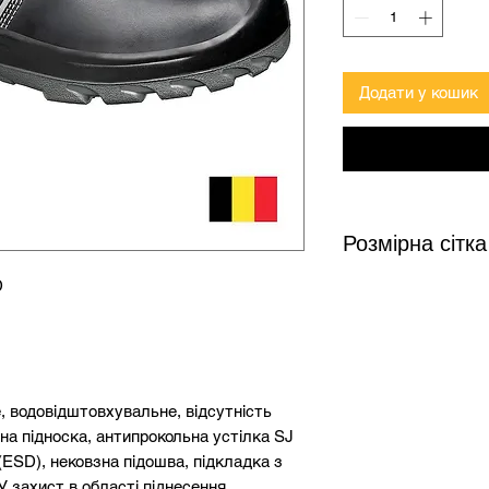
Додати у кошик
Розмірна сітка
D
Довжина устілки
(см)
23,1
, водовідштовхувальне, відсутність
на підноска, антипрокольна устілка SJ
23,9
 (ESD), нековзна підошва, підкладка з
У захист в області піднесення,
24,4