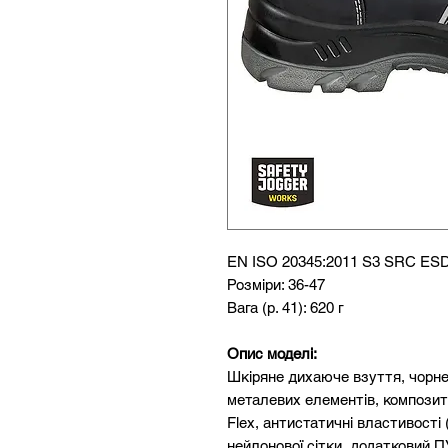
EN ISO 20345:2011 S3 SRC ES
Розміри: 36-47
Вага (р. 41): 620 г
Опис моделі:
Шкіряне дихаюче взуття, чорне
металевих елементів, композит
Flex, антистатичні властивості
нейлонової сітки, додатковий П