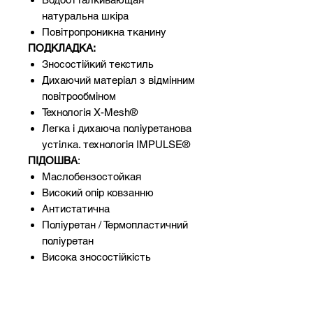
натуральна шкіра
Повітропроникна тканину
ПОДКЛАДКА:
Зносостійкий текстиль
Дихаючий матеріал з відмінним
повітрообміном
Технологія X-Mesh®
Легка і дихаюча поліуретанова
устілка. технологія IMPULSE®
ПІДОШВА
:
Маслобензостойкая
Високий опір ковзанню
Антистатична
Поліуретан / Термопластичний
поліуретан
Висока зносостійкість
Поглинання енергії удару в
області п’яти 20 Дж.
ПІДНОСОК: