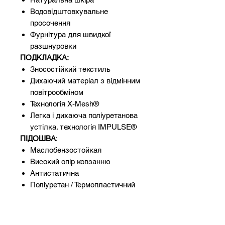
Водовідштовхувальне
просочення
Фурнітура для швидкої
разшнуровки
ПОДКЛАДКА:
Зносостійкий текстиль
Дихаючий матеріал з відмінним
повітрообміном
Технологія X-Mesh®
Легка і дихаюча поліуретанова
устілка. технологія IMPULSE®
ПІДОШВА
:
Маслобензостойкая
Високий опір ковзанню
Антистатична
Поліуретан / Термопластичний
поліуретан
Висока зносостійкість
Поглинання енергії удару в