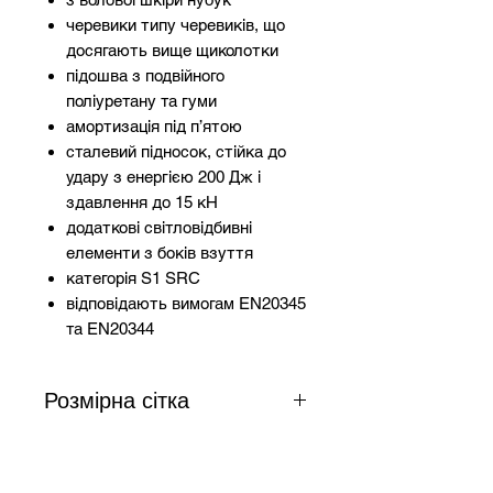
черевики типу черевиків, що
досягають вище щиколотки
підошва з подвійного
поліуретану та гуми
амортизація під п’ятою
сталевий підносок, стійка до
удару з енергією 200 Дж і
здавлення до 15 кН
додаткові світловідбивні
елементи з боків взуття
категорія S1 SRC
відповідають вимогам EN20345
та EN20344
Розмірна сітка
Довжина
Розмір