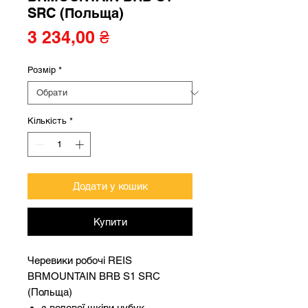
SRC (Польща)
Ціна
3 234,00 ₴
Розмір
*
Кількість
*
Додати у кошик
Купити
Черевики робочі REIS
BRMOUNTAIN BRB S1 SRC
(Польща)
з волової шкіри нубук