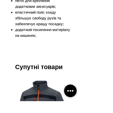
петлі для кріплення
додаткових аксесуарів;
еластичний пояс ззаду
збільшує свободу рухів та
забезпечує кращу посадку;
додаткові посилення матеріалу
на кишенях;
світловідбиваючі смуги для
кращої видимості;
перевірено на вміст шкідливих
для здоров'я речовин
відповідно до стандартів
Супутні товари
OEKO-TEX® Standard 100