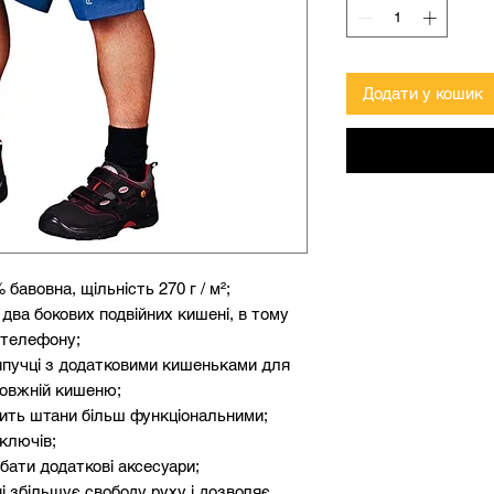
Додати у кошик
 бавовна, щільність 270 г / м²;
і два бокових подвійних кишені, в тому
 телефону;
ипучці з додатковими кишеньками для
здовжній кишеню;
бить штани більш функціональними;
ключів;
бати додаткові аксесуари;
ні збільшує свободу руху і дозволяє