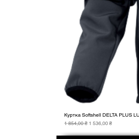
Куртка Softshell DELTA PLUS L
Звичайна ціна
За розпродажем
1 854,00 ₴
1 536,00 ₴