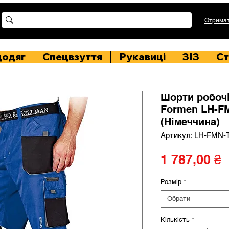
Отримат
цодяг
Спецвзуття
Рукавиці
ЗІЗ
Ст
Шорти робо
Formen LH-F
(Німеччина)
Артикул: LH-FMN-
Ц
1 787,00 ₴
Розмір
*
Обрати
Кількість
*