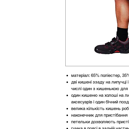
матеріал: 65% поліестер, 35%
дві кишені ззаду на липучці 
числі один з кишенькою для
один кишеню на холоші на л
аксесуарів і один бічний по
велика кількість кишень ро
наконечник для пристібання 
петельки дозволяють присті
гумка в поясі в задній части