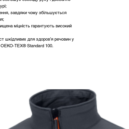
урі;
ення, завдяки чому збільшується
я;
вищена міцність гарантують високий
ст шкідливих для здоров’я речовин у
и OEKO-TEX® Standard 100.