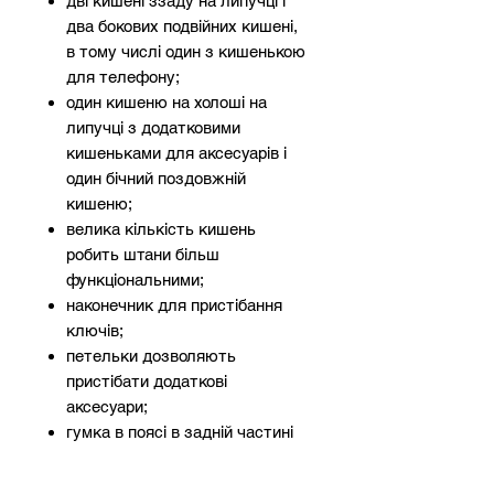
дві кишені ззаду на липучці і
два бокових подвійних кишені,
в тому числі один з кишенькою
для телефону;
один кишеню на холоші на
липучці з додатковими
кишеньками для аксесуарів і
один бічний поздовжній
кишеню;
велика кількість кишень
робить штани більш
функціональними;
наконечник для пристібання
ключів;
петельки дозволяють
пристібати додаткові
аксесуари;
гумка в поясі в задній частині
збільшує свободу руху і
дозволяє краще підігнати