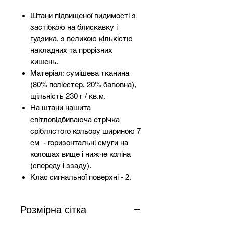
Штани підвищеної видимості з
застібкою на блискавку і
гудзика, з великою кількістю
накладних та прорізних
кишень.
Матеріал: сумішева тканина
(80% поліестер, 20% бавовна),
щільність 230 г / кв.м.
На штани нашита
світловідбиваюча стрічка
сріблястого кольору шириною 7
см - горизонтальні смуги на
колошах вище і нижче коліна
(спереду і ззаду).
Клас сигнальної поверхні - 2.
Розмірна сітка