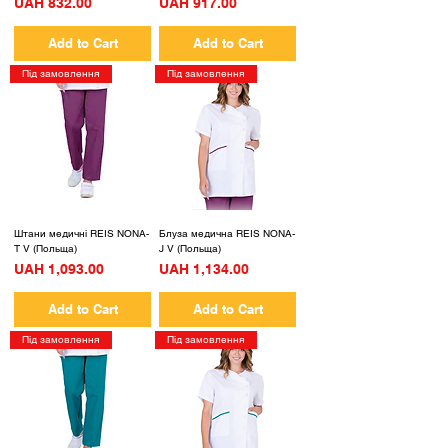
Price
Price
UAH 832.00
UAH 917.00
Add to Cart
Add to Cart
Під замовлення
Під замовлення
Штани медичні REIS NONA-
Блуза медична REIS NONA-
T V (Польща)
J V (Польща)
Price
Price
UAH 1,093.00
UAH 1,134.00
Add to Cart
Add to Cart
Під замовлення
Під замовлення