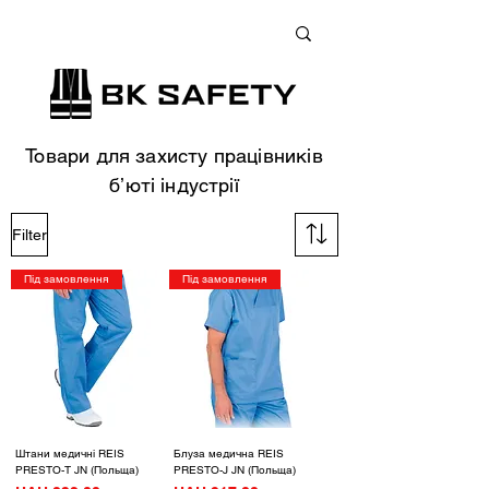
+38 (073) 900 33 13
;
+38 (095) 900 33 13
;
+38 (077) 900 33 13
Товари для захисту працівників
бʼюті індустрії
Filter
Під замовлення
Під замовлення
Штани медичні REIS
Блуза медична REIS
PRESTO-T JN (Польща)
PRESTO-J JN (Польща)