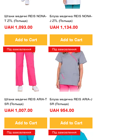
Штани медичні REIS NONA-
Блуза медична REIS NONA-
T ZTL (Польща)
J ZTL (Польща)
Price
Price
UAH 1,093.00
UAH 1,134.00
Add to Cart
Add to Cart
Під замовлення
Під замовлення
Штани медичні REIS ARIA-T
Блуза медична REIS ARIA-J
SR (Польща)
SR (Польща)
Price
Price
UAH 1,007.00
UAH 954.00
Add to Cart
Add to Cart
Під замовлення
Під замовлення