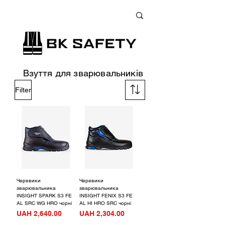
+38 (073) 900 33 13
;
+38 (095) 900 33 13
;
+38 (077) 900 33 13
Взуття для зварювальників
Filter
Черевики
Черевики
зварювальника
зварювальника
INSIGHT SPARK S3 FE
INSIGHT FENIX S3 FE
AL SRC WG HRO чорні
AL HI HRO SRC чорні
Price
Price
UAH 2,640.00
UAH 2,304.00