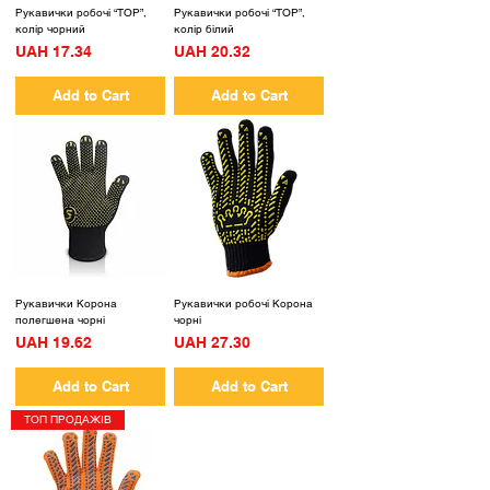
Рукавички робочі “TOP”,
Рукавички робочі “TOP”,
колір чорний
колір білий
Price
Price
UAH 17.34
UAH 20.32
Add to Cart
Add to Cart
Рукавички Корона
Рукавички робочі Корона
полегшена чорні
чорні
Price
Price
UAH 19.62
UAH 27.30
Add to Cart
Add to Cart
ТОП ПРОДАЖІВ