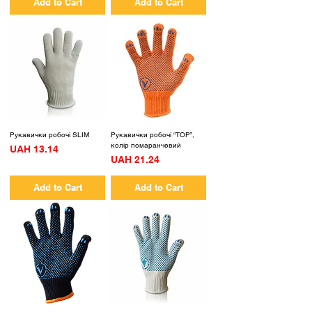
Add to Cart
Add to Cart
Рукавички робочі SLIM
Рукавички робочі “TOP”,
колір помаранчевий
Price
UAH 13.14
Price
UAH 21.24
Add to Cart
Add to Cart