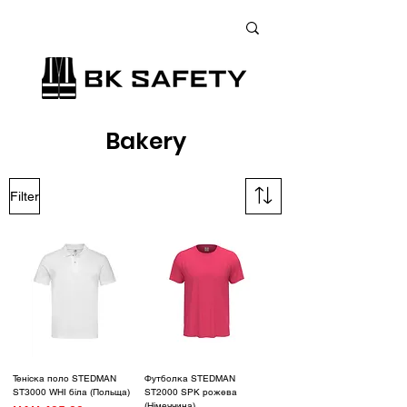
+38 (073) 900 33 13
;
+38 (095) 900 33 13
;
+38 (077) 900 33 13
Bakery
Filter
Теніска поло STEDMAN
Футболка STEDMAN
ST3000 WHI біла (Польща)
ST2000 SPK рожева
(Німеччина)