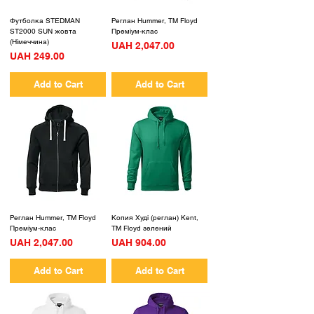
Футболка STEDMAN
Реглан Hummer, ТМ Floyd
ST2000 SUN жовта
Преміум-клас
(Німеччина)
Price
UAH 2,047.00
Price
UAH 249.00
Add to Cart
Add to Cart
Реглан Hummer, ТМ Floyd
Копия Худі (реглан) Kent,
Преміум-клас
TM Floyd зелений
Price
Price
UAH 2,047.00
UAH 904.00
Add to Cart
Add to Cart