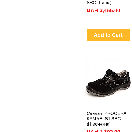
SRC (Італія)
Price
UAH 2,455.00
Add to Cart
Сандалі PROCERA
Quick View
KAMARI S1 SRC
(Німеччина)
Price
UAH 1,392.00