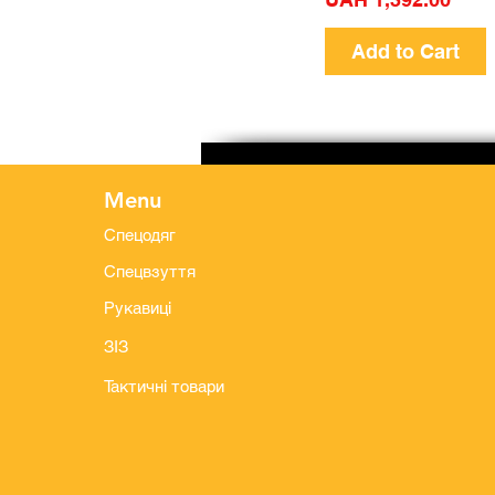
Add to Cart
Menu
Спецодяг
Спецвзуття
Рукавиці
ЗІЗ
Тактичні товари