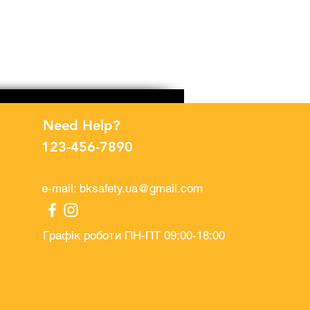
Need Help?
123-456-7890
e-mail:
bksafety.ua@gmail.com
Графік роботи ПН-ПТ 09:00-18:00