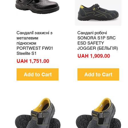
Сандалії захисні з
Сандалі робочі
Quick View
Quick View
металевим
SONORA S1P SRC
підноском
ESD SAFETY
PORTWEST FW01
JOGGER (БЕЛЬГІЯ)
Steelite S1
Price
UAH 1,909.00
Price
UAH 1,751.00
Add to Cart
Add to Cart