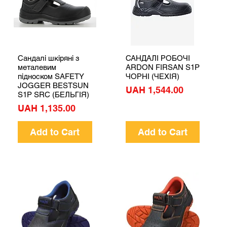
Сандалі шкіряні з
САНДАЛІ РОБОЧІ
Quick View
Quick View
металевим
ARDON FIRSAN S1P
підноском SAFETY
ЧОРНІ (ЧЕХІЯ)
JOGGER BESTSUN
Price
UAH 1,544.00
S1P SRC (БЕЛЬГІЯ)
Price
UAH 1,135.00
Add to Cart
Add to Cart