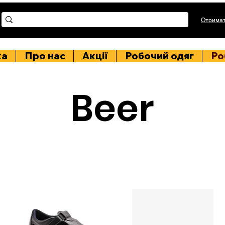
Отримат
ка
Про нас
Акції
Робочий одяг
Ро
Beer