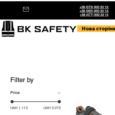
+38 (073) 900 33 13
;
+38 (095) 900 33 13
;
+38 (077) 900 33 13
Нова сторін
Filter by
Price
UAH 1,113
UAH 3,072