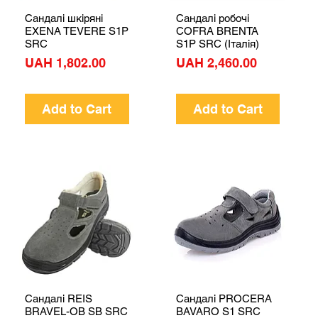
Сандалі шкіряні
Сандалі робочі
Quick View
Quick View
EXENA TEVERE S1P
COFRA BRENTA
SRC
S1P SRC (Італія)
Price
Price
UAH 1,802.00
UAH 2,460.00
Add to Cart
Add to Cart
Сандалі REIS
Сандалі PROCERA
Quick View
Quick View
BRAVEL-OB SB SRC
BAVARO S1 SRC