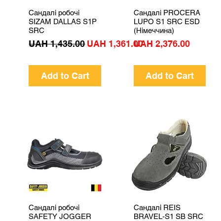
Сандалі робочі
Сандалі PROCERA
Quick View
Quick View
SIZAM DALLAS S1P
LUPO S1 SRC ESD
SRC
(Німеччина)
Regular Price
Sale Price
Price
UAH 1,435.00
UAH 1,361.00
UAH 2,376.00
Add to Cart
Add to Cart
Сандалі робочі
Сандалі REIS
Quick View
Quick View
SAFETY JOGGER
BRAVEL-S1 SB SRC