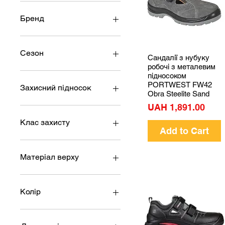
Бренд
Vendora (Італія)
Sizam (Україна)
Сезон
Сандалії з нубуку
Quick View
Cofra (Італія)
робочі з металевим
Exena (Італія)
Літо
підносоком
PORTWEST FW42
Safety Jogger (Бельгія)
Захисний підносок
Obra Steelite Sand
Procera (Німеччина)
Price
UAH 1,891.00
Композитний підносок
Без підноску
Клас захисту
Add to Cart
Металевий підносок
OB
S1P
Матеріал верху
S1
Шкіра
Нейлон
Колір
Замшева шкіра
Інші матеріали
Сірий
Пісочний