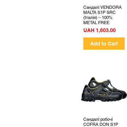
Сандалі VENDORA
Quick View
MALTA S1P SRC
(Італія) – 100%
METAL FREE
Price
UAH 1,603.00
Add to Cart
Сандалі робочі
Quick View
COFRA DON S1P