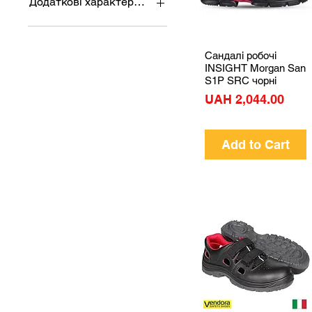
Додаткові характеристики
Чорний
Коричневий
Світловідбиваючі
елементи
Сандалі робочі
Quick View
ESD (захист від
INSIGHT Morgan San
статичного струму)
S1P SRC чорні
Перфорація
Price
UAH 2,044.00
Широка розмірна сітка
Add to Cart