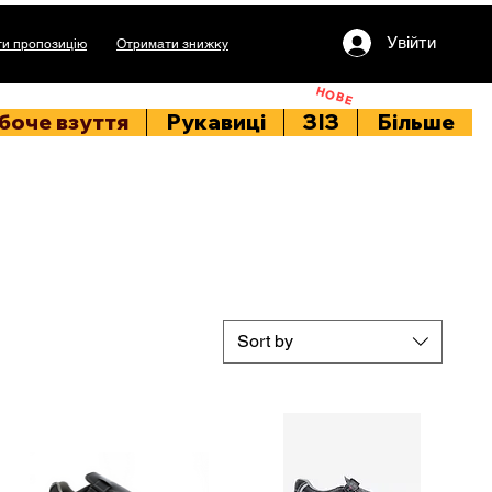
Увійти
и пропозицію
Отримати знижку
НОВЕ
боче взуття
Рукавиці
ЗІЗ
Більше
Sort by