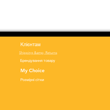
Клієнтам
Shipping &amp; Returns
Брендування товару
My Choice
Розмірні сітки