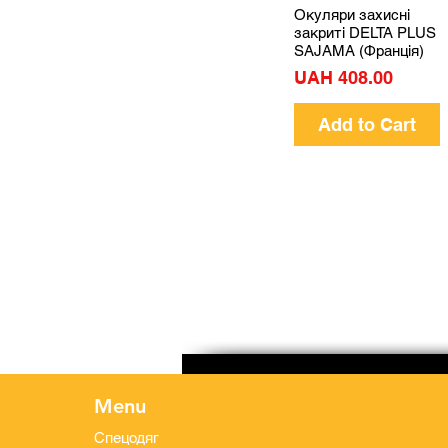
Окуляри захисні
Quick View
комунікації
закриті DELTA PLUS
Медицина
SAJAMA (Франція)
Хімічна промисловість
Price
UAH 408.00
Для зварювальників
Харчова промисловість
Add to Cart
Садівництво та
рибальство
Кабельнопровідникова
промисловість
Клінінг та господарські
потреби
Menu
Спецодяг