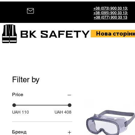
+38 (073) 900 33 13
;
+38 (095) 900 33 13
;
+38 (077) 900 33 13
Нова сторін
Filter by
Price
UAH 110
UAH 408
Бренд