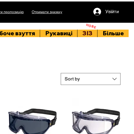
Увійти
и пропозицію
Отримати знижку
НОВЕ
боче взуття
Рукавиці
ЗІЗ
Більше
Sort by