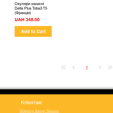
Окуляри захисні
Quick View
Delta Plus Toba3 T5
(Франція)
Price
UAH 348.00
Add to Cart
1
Клієнтам
Shipping &amp; Returns