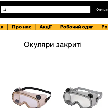
Отримат
ка
Про нас
Акції
Робочий одяг
Ро
Окуляри закриті