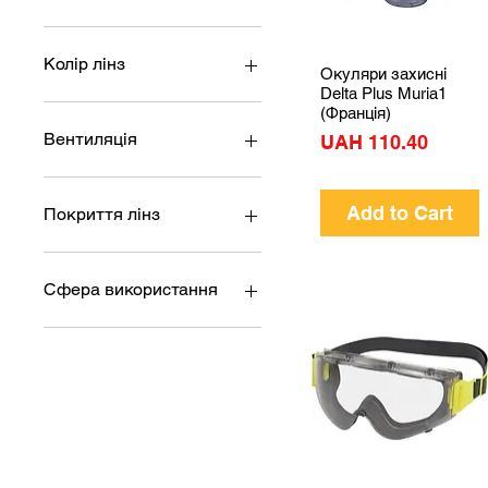
Delta Plus (Франція)
Колір лінз
Окуляри захисні
Quick View
Delta Plus Muria1
Затемнені
(Франція)
Прозорі
Вентиляція
Price
UAH 110.40
Непряма
Пряма
Add to Cart
Покриття лінз
Захист від УФ
випромінювання
Сфера використання
Антизапотіваюче
Виробництво
Будівництво та інжиніринг
СТО та автомобільна
промисловість
Робота з металом
Агропромисловість
Ремонтні роботи/