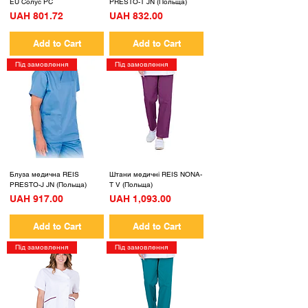
EU Солус PC
PRESTO-T JN (Польща)
Price
Price
UAH 801.72
UAH 832.00
Add to Cart
Add to Cart
Під замовлення
Під замовлення
Блуза медична REIS
Штани медичні REIS NONA-
PRESTO-J JN (Польща)
T V (Польща)
Price
Price
UAH 917.00
UAH 1,093.00
Add to Cart
Add to Cart
Під замовлення
Під замовлення