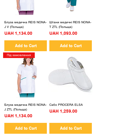
Блуза медична REIS NONA-
Штани медичні REIS NONA-
J V (Польща)
T ZTL (Польща)
Price
Price
UAH 1,134.00
UAH 1,093.00
Add to Cart
Add to Cart
Під замовлення
Блуза медична REIS NONA-
Сабо PROCERA ELSA
J ZTL (Польща)
Price
UAH 1,259.00
Price
UAH 1,134.00
Add to Cart
Add to Cart