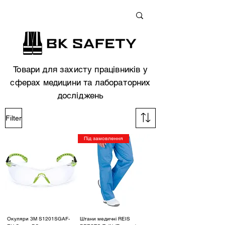
+38 (073) 900 33 13
;
+38 (095) 900 33 13
;
+38 (077) 900 33 13
Товари для захисту працівників у
сферах медицини та лабораторних
досліджень
Filter
Під замовлення
Окуляри 3М S1201SGAF-
Штани медичні REIS