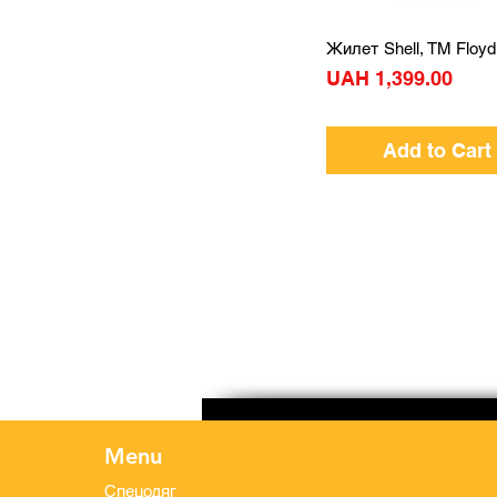
Жилет Shell, TM Floyd
Quick View
Price
UAH 1,399.00
Add to Cart
Menu
Спецодяг