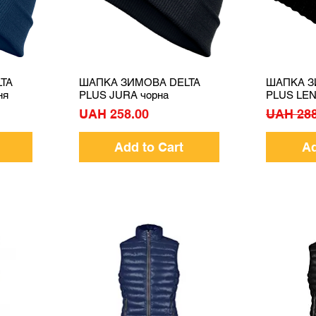
TA
ШАПКА ЗИМОВА DELTA
ШАПКА З
Quick View
ня
PLUS JURA чорна
PLUS LEN
Price
Regular 
UAH 258.00
UAH 288
Add to Cart
Ad