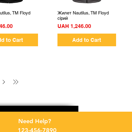
tilus, TM Floyd
Жилет Nautilus, TM Floyd
Quick View
Quick View
сірий
Price
46.00
UAH 1,246.00
d to Cart
Add to Cart
Need Help?
123-456-7890