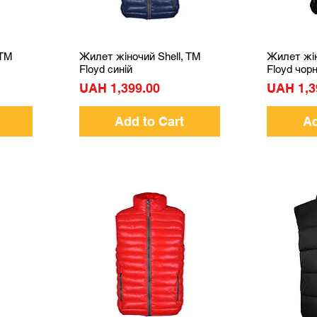
 TM
Жилет жіночий Shell, TM
Жилет жін
Quick View
Floyd синій
Floyd чор
Price
Price
UAH 1,399.00
UAH 1,3
Add to Cart
Ad