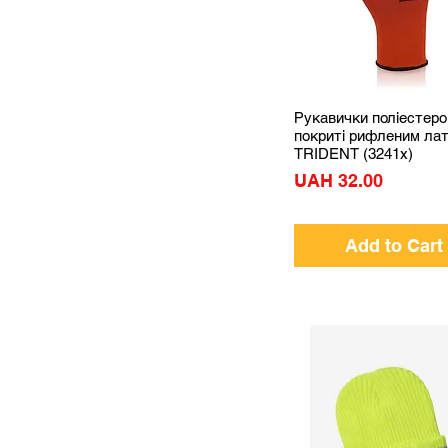
Рукавички поліестеро
Quick View
покриті рифленим ла
TRIDENT (3241x)
Price
UAH 32.00
Add to Cart