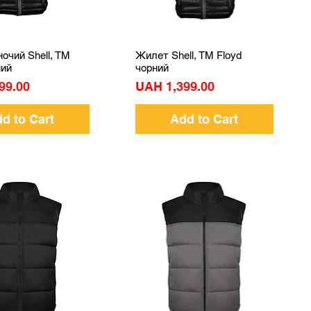
очий Shell, TM
Жилет Shell, TM Floyd
Quick View
Quick View
ний
чорний
Price
99.00
UAH 1,399.00
d to Cart
Add to Cart