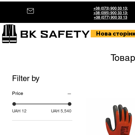
+38 (073) 900 33 13
;
+38 (095) 900 33 13
;
+38 (077) 900 33 13
Нова сторін
Товар
Filter by
Price
UAH 12
UAH 5,540