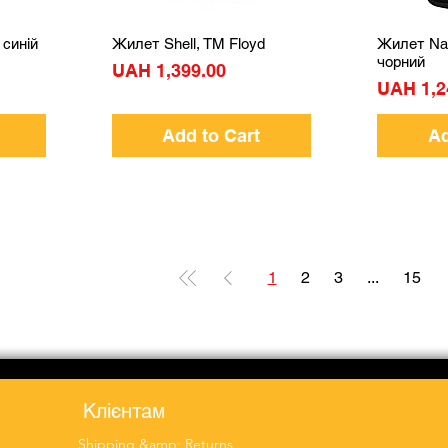
 синій
Жилет Shell, TM Floyd
Жилет Nau
Quick View
чорний
Price
UAH 1,399.00
Price
UAH 1,2
Add to Cart
Ad
1
2
3
...
15
Клієнтам
Shipping &amp; Returns