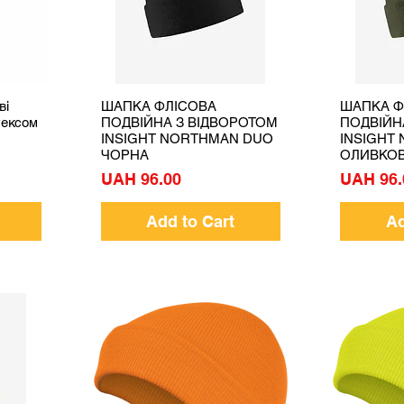
ві
ШАПКА ФЛІСОВА
ШАПКА Ф
Quick View
тексом
ПОДВІЙНА З ВІДВОРОТОМ
ПОДВІЙН
INSIGHT NORTHMAN DUO
INSIGHT
ЧОРНА
ОЛИВКО
Price
Price
UAH 96.00
UAH 96.
Add to Cart
Ad