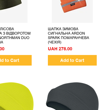
ЛІСОВА
ШАПКА ЗИМОВА
Quick View
Quick View
А З ВІДВОРОТОМ
СИГНАЛЬНА ARDON
 NORTHMAN DUO
SPARK ПОМАРАНЧЕВА
ВА
(ЧЕХІЯ)
Price
00
UAH 278.00
d to Cart
Add to Cart