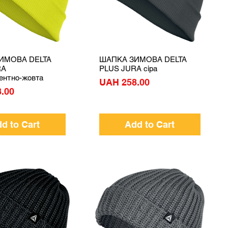
ИМОВА DELTA
ШАПКА ЗИМОВА DELTA
Quick View
Quick View
RA
PLUS JURA сіра
ентно-жовта
Price
UAH 258.00
.00
d to Cart
Add to Cart