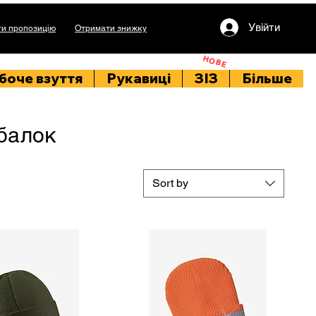
Увійти
и пропозицію
Отримати знижку
НОВЕ
боче взуття
Рукавиці
ЗІЗ
Більше
ибалок
Sort by