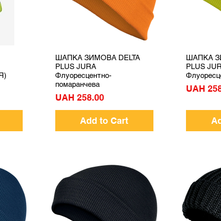
ШАПКА ЗИМОВА DELTA
ШАПКА З
Quick View
PLUS JURA
PLUS JU
Я)
Флуоресцентно-
Флуоресц
помаранчева
Price
UAH 258
Price
UAH 258.00
Add to Cart
Ad