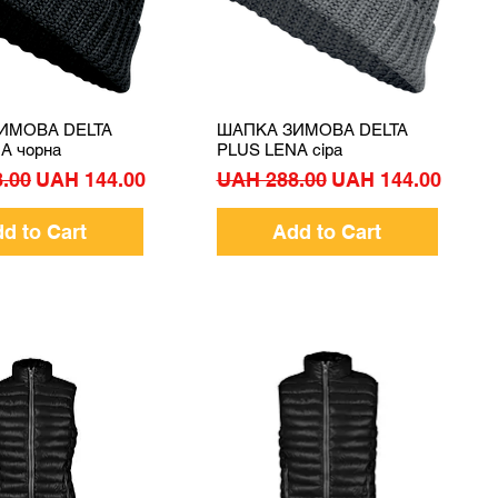
ИМОВА DELTA
ШАПКА ЗИМОВА DELTA
Quick View
Quick View
A чорна
PLUS LENA сіра
Price
Sale Price
Regular Price
Sale Price
.00
UAH 144.00
UAH 288.00
UAH 144.00
d to Cart
Add to Cart