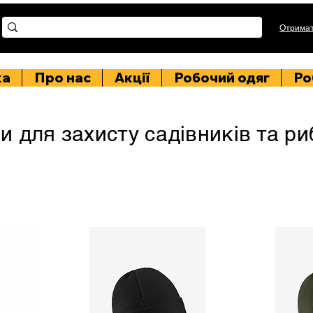
Отримат
ка
Про нас
Акції
Робочий одяг
Ро
и для захисту садівників та р