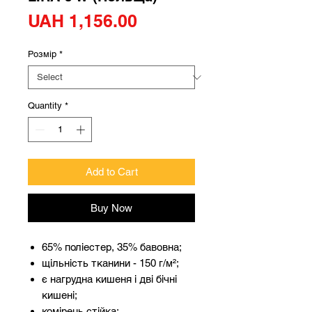
Price
UAH 1,156.00
Розмір
*
Quantity
*
Add to Cart
Buy Now
65% поліестер, 35% бавовна;
щільність тканини - 150 г/м²;
є нагрудна кишеня і дві бічні
кишені;
комірець стійка;