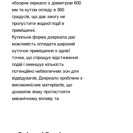
обзорне зеркало з діаметром 600
мм та кутом огляду в 360
градусів, що дає змогу не
пропустити жодної події в
приміщенні.
Купольна форма дзеркала дає
можливість оглядати широкий
куточок приміщення з однієї
точки, що спрощує відстеження
подій і зменшує кількість
потенційно небезпечних зон для
відвідувачів. Дзеркало зроблене з
високоякісних матеріалів, що
дозволяє йому протистояти
механічному впливу та
забезпечує тривалий термін
експлуатації.
Діаметр дзеркала: 600 мм;
Кут огляду: 360 градусів;
Призначення: для