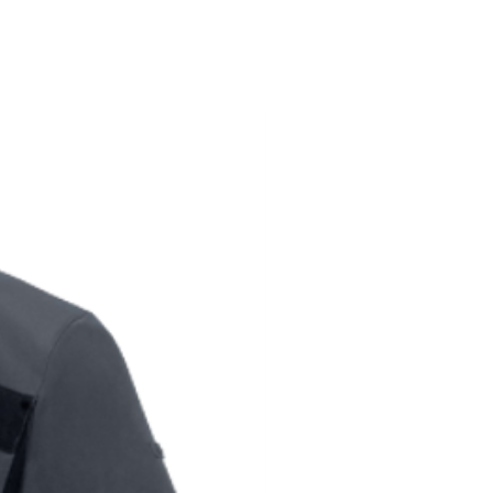
124
104-112
2XL
128
112-116
3XL