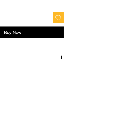
Buy Now
и
Талія
Розмір
6
80-84
S
00
84-88
M
108
88-96
L
116
96-104
XL