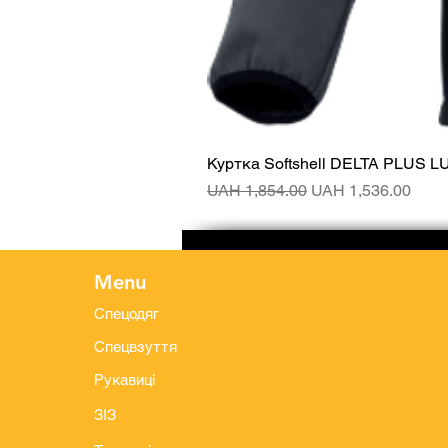
Куртка Softshell DELTA PLUS L
Regular Price
Sale Price
UAH 1,854.00
UAH 1,536.00
Menu
Спецодяг
Спецвзуття
Рукавиці
ЗІЗ