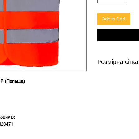
Add to Cart
Розмірна сітка
 P (Польща)
Зріст
Груд
158-164
92-9
164-170
96-1
овиків;
N20471.
170-182
100-
176-188
108-