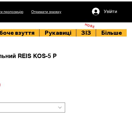
Увійти
и пропозицію
Отримати знижку
НОВЕ
боче взуття
Рукавиці
ЗІЗ
Більше
льний REIS KOS-5 P
Price
0