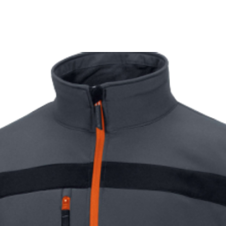
182-194
116-
188-194
124-