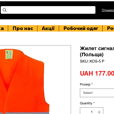
Отримат
ка
Про нас
Акції
Робочий одяг
Ро
Жилет сигна
(Польща)
SKU: KOS-5 P
UAH 177.0
Розмір
*
Select
Quantity
*