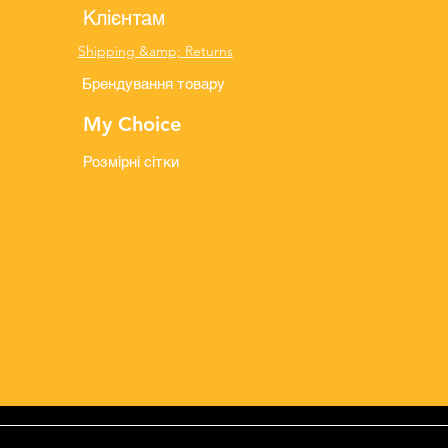
Клієнтам
Shipping &amp; Returns
Брендування товару
My Choice
Розмірні сітки