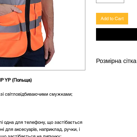
Add to Cart
Розмірна сітка
IP YP (Польща)
Зріст
Груд
 зі світловідбиваючими смужками;
158-164
92-9
164-170
96-1
слі одна для телефону, що застібається
170-182
100-
ні для аксесуарів, наприклад, ручки, і
176-188
108-
 що застібається на липучку;