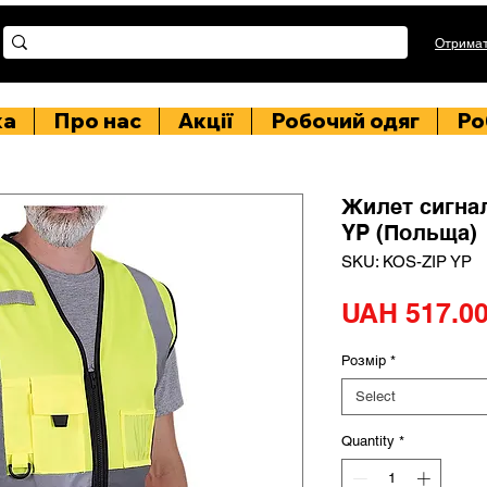
Отримат
ка
Про нас
Акції
Робочий одяг
Ро
Жилет сигна
YP (Польща)
SKU: KOS-ZIP YP
UAH 517.0
Розмір
*
Select
Quantity
*