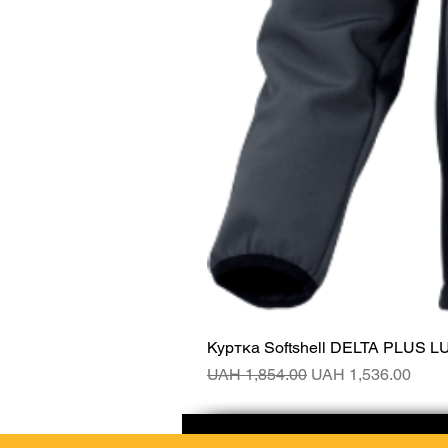
Куртка Softshell DELTA PLUS L
Regular Price
Sale Price
UAH 1,854.00
UAH 1,536.00