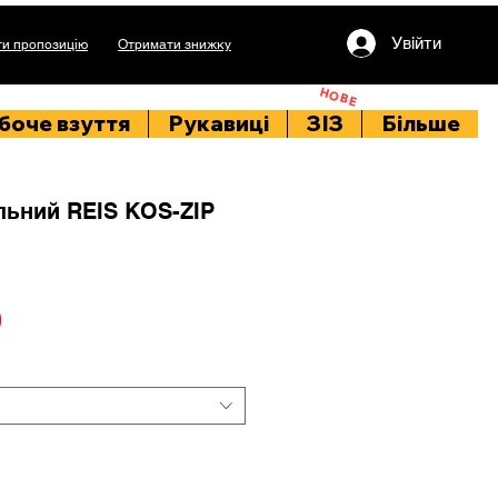
Увійти
и пропозицію
Отримати знижку
НОВЕ
боче взуття
Рукавиці
ЗІЗ
Більше
льний REIS KOS-ZIP
Price
0