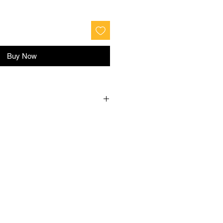
Buy Now
и
Талія
Розмір
6
80-84
S
00
84-88
M
108
88-96
L
116
96-104
XL