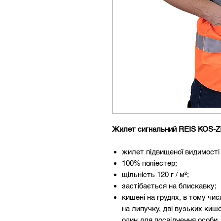
Жилет сигнальний REIS KOS-Z
жилет підвищеної видимості
100% поліестер;
щільність 120 г / м²;
застібається на блискавку;
кишені на грудях, в тому чи
на липучку, дві вузьких кише
один для посвідчення особи,