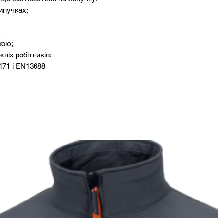
липучках;
182-194
116-
188-194
124-
кою;
ніх робітників;
471 і EN13688